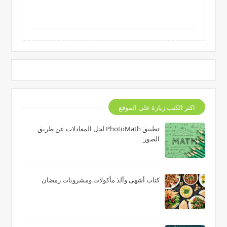
اكثر الكتب زيارة على الموقع
تطبيق PhotoMath لحل المعادلات عن طريق
الصور
كتاب أشهى وألذ مأكولات ومشروبات رمضان