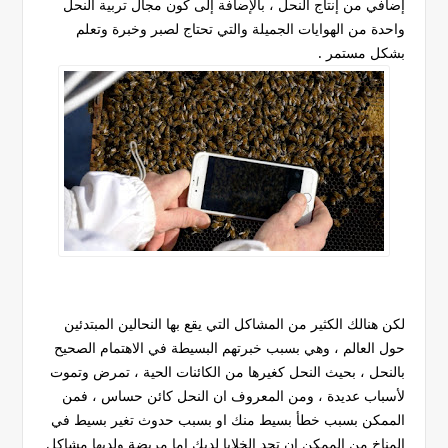
إضافي من إنتاج النحل ، بالإضافة إلى كون مجال تربية النحل
واحدة من الهوايات الجميلة والتي تحتاج لصبر وخبرة وتعلم
بشكل مستمر .
لكن هنالك الكثير من المشاكل التي يقع بها النحالين المبتدئين
حول العالم ، وهي بسبب خبرتهم البسيطة في الاهتمام الصحيح
بالنحل ، بحيث النحل كغيرها من الكائنات الحية ، تمرض وتموت
لأسباب عديدة ، ومن المعروف ان النحل كائن حساس ، فمن
الممكن بسبب خطأ بسيط منك او بسبب حدوث تغير بسيط في
المناخ من الممكن ان تجد الخلايا لديك إما مريضة ولديها مشاكل