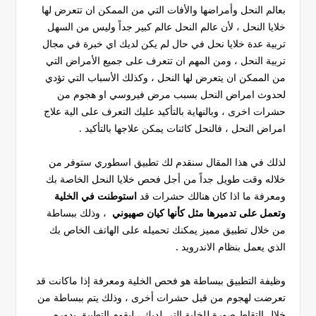
بعالم النحل وأمراضها والأفات التي من الممكن ان تتعرض لها
خلايا النحل ، لأن عالم النحل عالم كبير جداً وليس من السهل
تربية عدة خلايا نحل في حال لم يكن لديك اي خبرة في مجال
تربية النحل ، ومن المهم ان تتعرف على جميع الأمراض التي
من الممكن ان يتعرض لها النحل ، وكذلك الأسباب التي تؤدي
لحدوث امراض النحل بسبب مرض فيروسي او هجوم من
حشرات اخرى ، وبالنهاية بالتأكيد عليك التعرف على الية علاج
امراض النحل ، فالنحل كائنات يمكن علاجها بالتأكيد .
لذلك في هذا المقال سنقدم لك تطبيق اسطوري ستوفر من
خلاله وقت طويل جداً من أجل فحص خلايا النحل الخاصة بك
ومعرفة ما اذا كان هنالك حشرات قد
استوطنت في الخلية
وتعمل على تدميرها مثل كأنها كيان صهيوني
، وذلك ببساطة
من خلال تطبيق مميز يمكنك تحميله على الهاتف الخاص بك
الذي يعمل بنظام الاندرويد .
وظيفة التطبيق ببساطة هو فحص الخلية ومعرفة إذا ماكانت قد
تعرضت لهجوم من قبل حشرات أخرى ، وذلك يتم ببساطة من
خلال التقاط صورة للخلية التي لديك ، ليقوم التطبيق بدوره