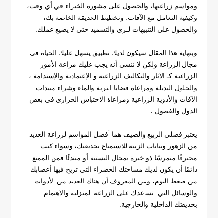
ومواسم زراعتها، والحصول على مشورة الخبراء في أي وقت،
وكيفية التعامل مع الآفات، وتخطيط الحديقة الخاصة بك،
والحصول على التنبيهات للري والتسميد حتى لا يضيع عملك.
وبنهاية هذا المقال سيكون لديك تطبيق يسهل عليك الحياة في
مجال الزراعة ولكن لا ننسى أنه يجب عليك مراعة الأمور
الزراعية كـ الآثار والتكاليف الزراعية و الإعتمادية والإستدامة ،
والحلول البديلة ومراعاة قضايا التربة والماء وشراء مبيدات
الآفات والأدوية الزراعية ومراعاة الاحتباس الحراري في بعض
الدول والفصول .
يعتبر فصلي الربيع والصيف هما أفضل المواسم لزراعة العديد
من الزهور ونباتات الزينة للاستمتاع بحديقتك، وسواء كنت
محترفًا متمرسًا ذو خبرة بمجال البستنة أو مبتدئًا فمن الممتع
دائمًا أن يكون لديك مساحتك الخضراء التي تريح فيها أعصابك
من ضغط اليوم، ومن المعروف أن هناك العديد من الأدوات
والوسائل التي تساعدك على الزراعة المنزلية والاهتمام
بحديقتك الداخلية والخارجية.