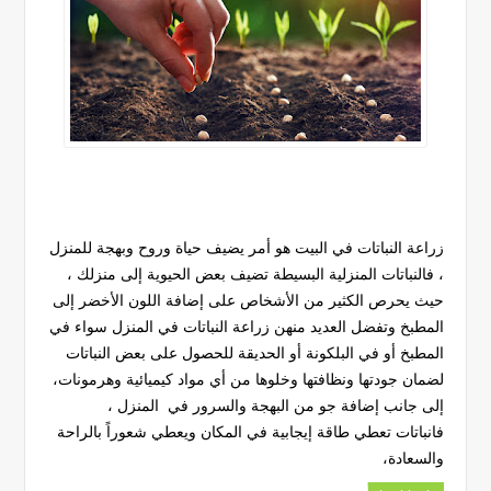
زراعة النباتات في البيت هو أمر يضيف حياة وروح وبهجة للمنزل
، فالنباتات المنزلية البسيطة تضيف بعض الحيوية إلى منزلك ،
حيث يحرص الكثير من الأشخاص على إضافة اللون الأخضر إلى
المطبخ وتفضل العديد منهن زراعة النباتات في المنزل سواء في
المطبخ أو في البلكونة أو الحديقة للحصول على بعض النباتات
لضمان جودتها ونظافتها وخلوها من أي مواد كيميائية وهرمونات،
إلى جانب إضافة جو من البهجة والسرور في المنزل ،
فانباتات تعطي طاقة إيجابية في المكان ويعطي شعوراً بالراحة
والسعادة،