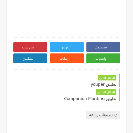
فيسبوك
تويتر
بنترست
واتساب
ريدايت
لينكدين
المقال التالي
تطبيق youper
المقال السابق
تطبيق Companion Planting
تطبيقات زراعة