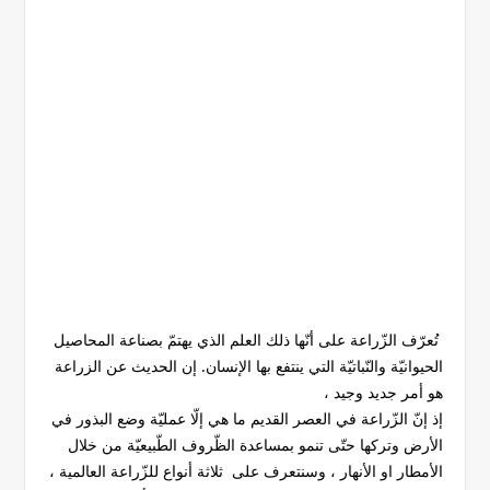
تُعرّف الزّراعة على أنّها ذلك العلم الذي يهتمّ بصناعة المحاصيل
الحيوانيّة والنّباتيّة التي ينتفع بها الإنسان. إن الحديث عن الزراعة
هو أمر جديد وجيد ،
إذ إنّ الزّراعة في العصر القديم ما هي إلّا عمليّة وضع البذور في
الأرض وتركها حتّى تنمو بمساعدة الظّروف الطّبيعيّة من خلال
الأمطار او الأنهار ، وسنتعرف على ثلاثة أنواع للزّراعة العالمية ،