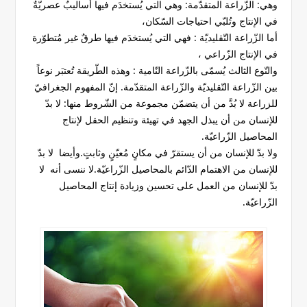
وهي: الزّراعة المتقدّمة: وهي التي يُستخدَم فيها أساليبٌ عصريّةٌ
في الإنتاج وتُلبّي احتياجات السّكان،
أما الزّراعة التّقليديّة : فهي التي يُستخدَم فيها طرقٌ غير مُتطوّرة
في الإنتاج الزّراعي ،
والنّوع الثالث يُسمّى بالزّراعة النّامية : وهذه الطّريقة تُعتبَر نوعاً
بين الزّراعة التّقليديّة والزّراعة المتقدّمة. إنّ المفهوم الجغرافيّ
للزراعة لا بُدَّ من أن يتضمّن مجموعة من الشّروط منها: لا بدّ
للإنسان من أن يبذل الجهد في تهيئة وتنظيم الحقل لإنتاج
المحاصيل الزّراعيّة.
ولا بدّ للإنسان من أن يستقرّ في مكانٍ مُعيّنٍ وثابتٍ.وأيضا لا بدّ
للإنسان من الاهتمام الدّائم بالمحاصيل الزّراعيّة.لا ننسى أنه لا
بدّ للإنسان من العمل على تحسين وزيادة إنتاج المحاصيل
الزّراعيّة.