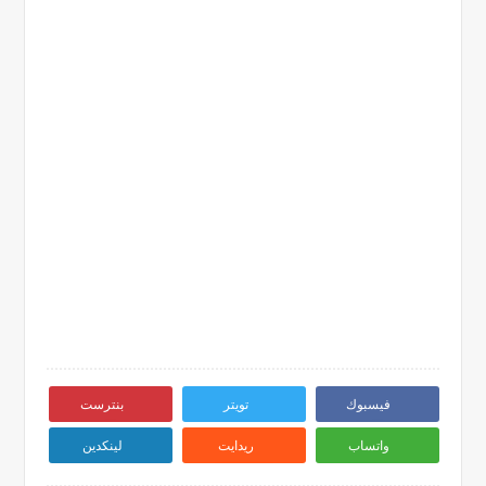
فيسبوك
تويتر
بنترست
واتساب
ريدايت
لينكدين