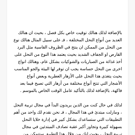
بالإضافة لذلك هنالك توقيت خاص بكل فصل ، بحيث ان هنالك
العديد من أنواع النحل المختلفة ، فـ على سبيل المثال هنالك نوع
من النحل من الممكن ان ينتج في الظروف القاسية مثل البرد
القارص او الجفاف الشديد بحيث يعتمد هذا النوع من النحل على
أخذ غذائة من الصباريات والشوكيات بشكل عام، وهنالك انواع
اخرى من النحل حساسة يجب ان توفر لها البيئة والجو المناسب
بحيث يتغذى هذا النحل على الأزهار العطرية وبعض أنواع
الأشجار التي تنتج أنواع مختلفة من أزهار التي تصبح فيما بعد
فاكهة، بالإضافة لذلك بالتأكيد عامل الوقت الخاص بالموسم .
لذلك في حال كنت من الذين يريدون البدأ في مجال تربية النحل
، ومازلت مبتدئ في هذا المجال ، فـ نحن نقدم لك واحد من أهم
التطبيقات التي ستساعدك بشكل كبير في إدارة خلايا النحل
بسهولة كبيرة وتجاوز أكبر عقبة تصادف المبتدئين في مجال
تربية النحل ، بحيث انك من خلال هذا التطبيق ستتمكن من