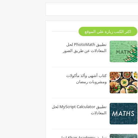
اكثر الكتب زيارة على الموقع
تطبيق PhotoMath لحل
المعادلات عن طريق الصور
كتاب أشهى وألذ مأكولات
ومشروبات رمضان
تطبيق MyScript Calculator لحل
المعادلات
تطبيق Khan Academy لتعلم