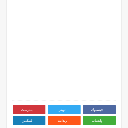
فيسبوك
تويتر
بنترست
واتساب
ريدايت
لينكدين